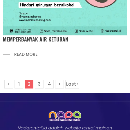
MEMPERBANYAK AIR KETUBAN
READ MORE
<
1
2
3
4
>
Last ›
Nadarentail.id adalah website rental mainan