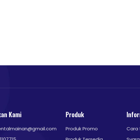
an Kami
Produk
Info
entalmainan@gmail.com
Produk Promo
Cara
1107715
Produk Tersedia
Syara