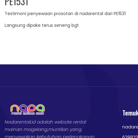
PE1531
Testimoni penyewaan prosotan di nadarental dari PE1531
Langsung dipake terus seneng bgt
Temuk
Nadarentail.id adalah website rental
nadar
mainan magelang,muntilan yang
menyewakan kebutuhan perlengkapan
628822