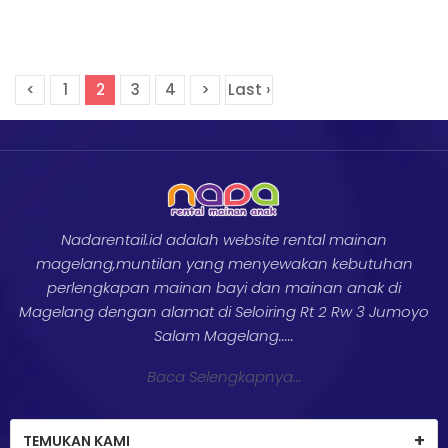
<
1
2
3
4
>
Last ›
Nadarentail.id adalah website rental mainan
magelang,muntilan yang menyewakan kebutuhan
perlengkapan mainan bayi dan mainan anak di
Magelang dengan alamat di Seloiring Rt 2 Rw 3 Jumoyo
Salam Magelang.....
Baca Selengkapnya...
TEMUKAN KAMI