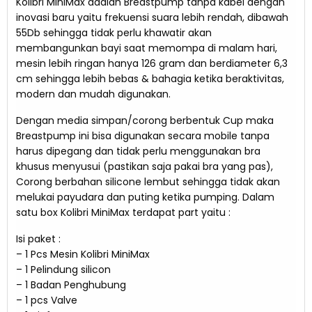
Kolibri MiniMax adalah Breastpump tanpa kabel dengan
inovasi baru yaitu frekuensi suara lebih rendah, dibawah
55Db sehingga tidak perlu khawatir akan
membangunkan bayi saat memompa di malam hari,
mesin lebih ringan hanya 126 gram dan berdiameter 6,3
cm sehingga lebih bebas & bahagia ketika beraktivitas,
modern dan mudah digunakan.
Dengan media simpan/corong berbentuk Cup maka
Breastpump ini bisa digunakan secara mobile tanpa
harus dipegang dan tidak perlu menggunakan bra
khusus menyusui (pastikan saja pakai bra yang pas),
Corong berbahan silicone lembut sehingga tidak akan
melukai payudara dan puting ketika pumping. Dalam
satu box Kolibri MiniMax terdapat part yaitu :
Isi paket :
– 1 Pcs Mesin Kolibri MiniMax
– 1 Pelindung silicon
– 1 Badan Penghubung
– 1 pcs Valve