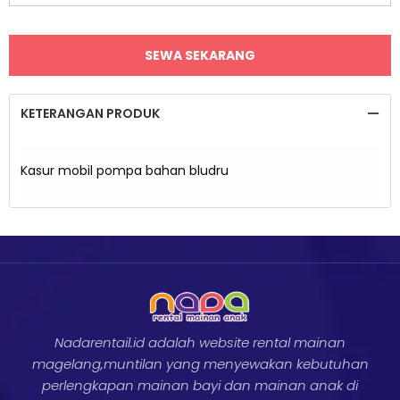
KETERANGAN PRODUK
Kasur mobil pompa bahan bludru
Nadarentail.id adalah website rental mainan
magelang,muntilan yang menyewakan kebutuhan
perlengkapan mainan bayi dan mainan anak di